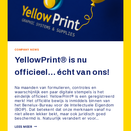
COMPANY NEWS
YellowPrint® is nu
officieel… écht van ons!
Door
8 juli 2026
YellowPrint
Na maanden van formulieren, controles en
waarschijnlijk een paar digitale stempels is het
eindelijk officieel: YellowPrint® is een geregistreerd
merk! Het officiële bewijs is inmiddels binnen van
het Benelux-Bureau voor de Intellectuele Eigendom
(BOIP). Dat betekent dat onze merknaam vanaf nu
niet alleen lekker bekt, maar ook juridisch goed
beschermd is. Natuurlijk verandert er voor…
YELLOWPRINT®
LEES MEER
IS