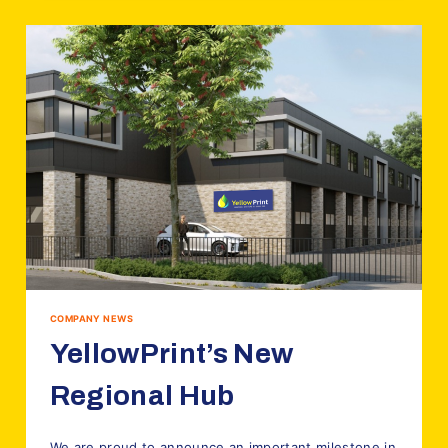
COMPANY NEWS
YellowPrint’s New
Regional Hub
Door
4 januari 2026
YellowPrint
We are proud to announce an important milestone in