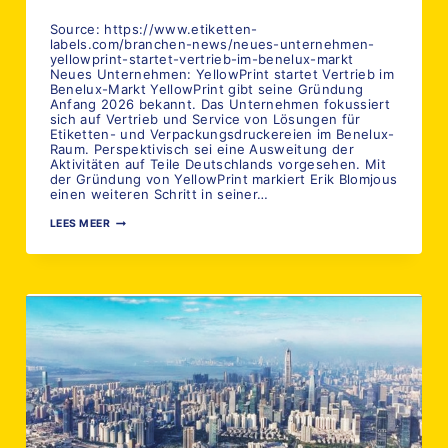
Door
16 april 2026
YellowPrint
Source: https://www.etiketten-
labels.com/branchen-news/neues-unternehmen-
yellowprint-startet-vertrieb-im-benelux-markt
Neues Unternehmen: YellowPrint startet Vertrieb im
Benelux-Markt YellowPrint gibt seine Gründung
Anfang 2026 bekannt. Das Unternehmen fokussiert
sich auf Vertrieb und Service von Lösungen für
Etiketten- und Verpackungsdruckereien im Benelux-
Raum. Perspektivisch sei eine Ausweitung der
Aktivitäten auf Teile Deutschlands vorgesehen. Mit
der Gründung von YellowPrint markiert Erik Blomjous
einen weiteren Schritt in seiner…
VERTRIEB
LEES MEER
UND
SERVICE
FÜR
FINISHING-
LÖSUNGEN