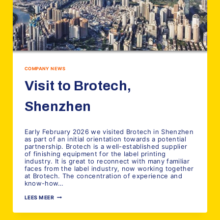
COMPANY NEWS
Visit to Brotech,
Shenzhen
Door
5 februari 2026
YellowPrint
Early February 2026 we visited Brotech in Shenzhen
as part of an initial orientation towards a potential
partnership. Brotech is a well-established supplier
of finishing equipment for the label printing
industry. It is great to reconnect with many familiar
faces from the label industry, now working together
at Brotech. The concentration of experience and
know-how…
VISIT
LEES MEER
TO
BROTECH,
SHENZHEN