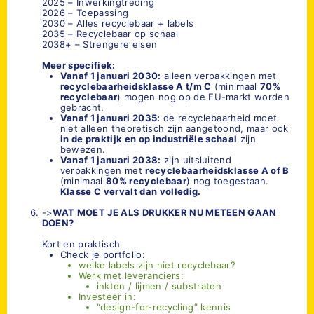
2025 – Inwerkingtreding
2026 – Toepassing
2030 – Alles recyclebaar + labels
2035 – Recyclebaar op schaal
2038+ – Strengere eisen
Meer specifiek:
Vanaf 1 januari 2030:
alleen verpakkingen met
recyclebaarheidsklasse A t/m C
(minimaal
70%
recyclebaar
) mogen nog op de EU-markt worden
gebracht.
Vanaf 1 januari 2035:
de recyclebaarheid moet
niet alleen theoretisch zijn aangetoond, maar ook
in de praktijk en op industriële schaal
zijn
bewezen.
Vanaf 1 januari 2038:
zijn uitsluitend
verpakkingen met
recyclebaarheidsklasse A of B
(minimaal
80% recyclebaar
) nog toegestaan.
Klasse C vervalt dan volledig.
->
WAT MOET JE ALS DRUKKER NU METEEN GAAN
DOEN?
Kort en praktisch
Check je portfolio:
welke labels zijn niet recyclebaar?
Werk met leveranciers:
inkten / lijmen / substraten
Investeer in:
“design-for-recycling” kennis