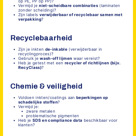
op PE, PP op PP)?
Vermijd je
niet-scheidbare combinaties
(laminaten
zonder scheiding)?
Zijn labels
verwijderbaar of recyclebaar samen met
verpakking
?
Recyclebaarheid
Zijn je inkten
de-inkable
(verwijderbaar in
recyclingproces)?
Gebruik je
wash-off lijmen
waar vereist?
Heb je getest met een
recycler of richtlijnen (bijv.
RecyClass)
?
Chemie & veiligheid
Voldoen inkten/coatings aan
beperkingen op
schadelijke stoffen
?
Vermijd je:
zware metalen
problematische pigmenten
Heb je
SDS en compliance data
beschikbaar voor
klanten?