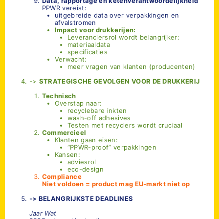
Data, rapportage en ketenverantwoordelijkheid
PPWR vereist:
uitgebreide data over verpakkingen en
afvalstromen
Impact voor drukkerijen:
Leveranciersrol wordt belangrijker:
materiaaldata
specificaties
Verwacht:
meer vragen van klanten (producenten)
->
STRATEGISCHE GEVOLGEN VOOR DE DRUKKERIJ
Technisch
Overstap naar:
recyclebare inkten
wash-off adhesives
Testen met recyclers wordt cruciaal
Commercieel
Klanten gaan eisen:
“PPWR-proof” verpakkingen
Kansen:
adviesrol
eco-design
Compliance
Niet voldoen = product mag EU-markt niet op
-> BELANGRIJKSTE DEADLINES
Jaar
Wat