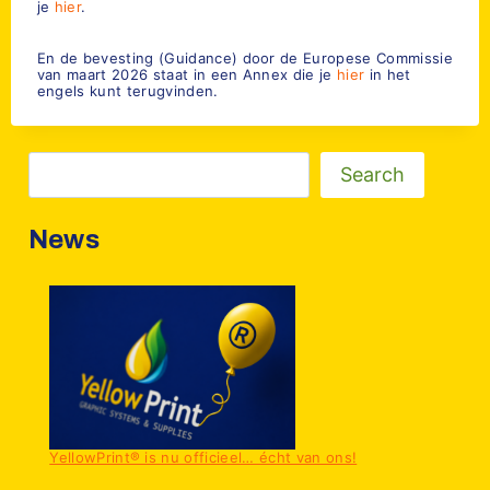
je
hier
.
En de bevesting (Guidance) door de Europese Commissie
van maart 2026 staat in een Annex die je
hier
in het
engels kunt terugvinden.
Zoeken
Search
News
YellowPrint® is nu officieel… écht van ons!