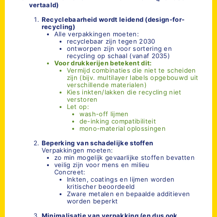
vertaald)
Recyclebaarheid wordt leidend (design-for-
recycling)
Alle verpakkingen moeten:
recyclebaar zijn tegen 2030
ontworpen zijn voor sortering en
recycling op schaal (vanaf 2035)
Voor drukkerijen betekent dit:
Vermijd combinaties die niet te scheiden
zijn (bijv. multilayer labels opgebouwd uit
verschillende materialen)
Kies inkten/lakken die recycling niet
verstoren
Let op:
wash-off lijmen
de-inking compatibiliteit
mono-material oplossingen
Beperking van schadelijke stoffen
Verpakkingen moeten:
zo min mogelijk gevaarlijke stoffen bevatten
veilig zijn voor mens en milieu
Concreet:
Inkten, coatings en lijmen worden
kritischer beoordeeld
Zware metalen en bepaalde additieven
worden beperkt
Minimalisatie van verpakking (en dus ook